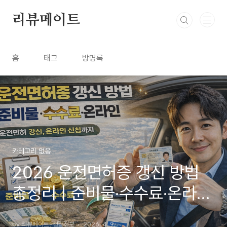
본문 바로가기
리뷰메이트
홈
태그
방명록
카테고리 없음
2026 운전면허증 갱신 방법
총정리 | 준비물·수수료·온라인
신청까지 - 1종·2종 헷갈리면
by 리뷰메이트-생활정보
2026. 4. 9.