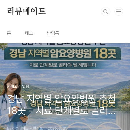
본문 바로가기
리뷰메이트
홈
태그
방명록
카테고리 없음
경남 지역별 암요양병원 추천
18곳 - 치료 단계별로 골라야
덜 헤맵니다
by 리뷰메이트-생활정보
2026. 3. 31.