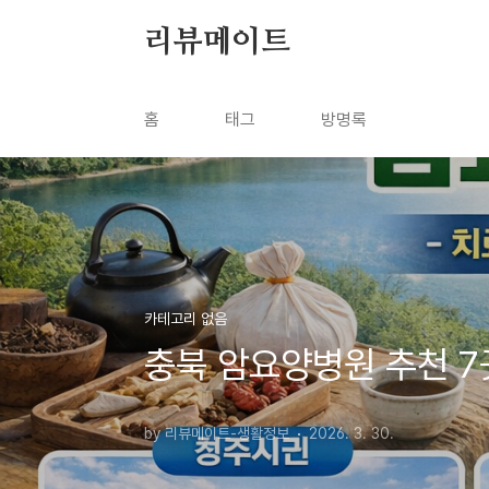
본문 바로가기
리뷰메이트
홈
태그
방명록
카테고리 없음
충북 암요양병원 추천 7
by 리뷰메이트-생활정보
2026. 3. 30.