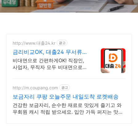
http://www.대출24.kr
광고
금리비교OK, 대출24 무서류
No신용 대출가능!
비대면으로 간편하게OK! 직장인,
사업자, 무직자 모두 비대면으로
가능한 대출24
http://m.coupang.com
광고
보금자리 쿠팡 오늘주문 내일도착 로켓배송
건강한 보금자리, 순수한 재료로 맛있게 즐기고 와
우회원 캐시 적립 받으세요. 입안 가득 퍼지는 맛있
는 즐거움! 쿠팡에서 다양한 풍미의 스프레드를 찾
아보세요.