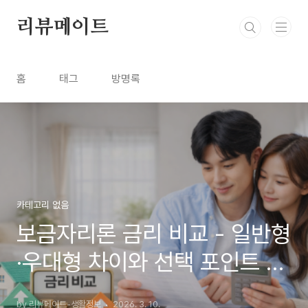
본문 바로가기
리뷰메이트
홈
태그
방명록
카테고리 없음
보금자리론 금리 비교 - 일반형
·우대형 차이와 선택 포인트 총
정리
by 리뷰메이트-생활정보
2026. 3. 10.